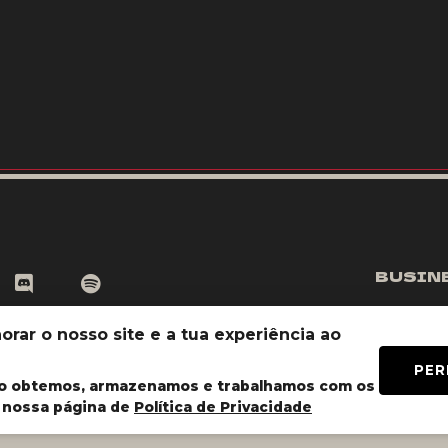
BUSIN
orar o nosso site e a tua experiência ao
PER
ções
SiteMap
Socials
mo obtemos, armazenamos e trabalhamos com os
a nossa página de
Política de Privacidade