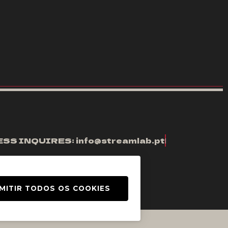
ESS
INQUIRES:
i
n
f
o
@
s
t
r
e
a
m
l
a
b
.
p
t
MITIR TODOS OS COOKIES