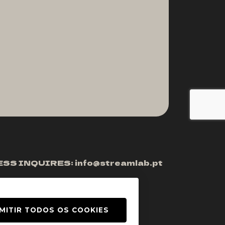
ESS
INQUIRES:
i
n
f
o
@
s
t
r
e
a
m
l
a
b
.
p
t
MITIR TODOS OS COOKIES