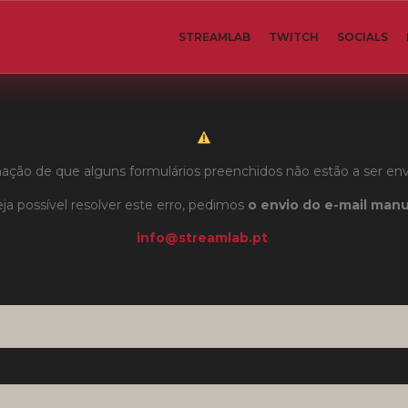
STREAMLAB
TWITCH
SOCIALS
ção de que alguns formulários preenchidos não estão a ser en
ja possível resolver este erro, pedimos
o envio do e-mail man
info@streamlab.pt