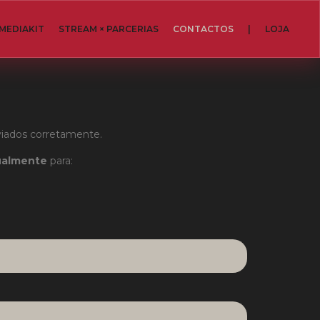
MEDIAKIT
STREAM × PARCERIAS
CONTACTOS
|
LOJA
viados corretamente.
ualmente
para: